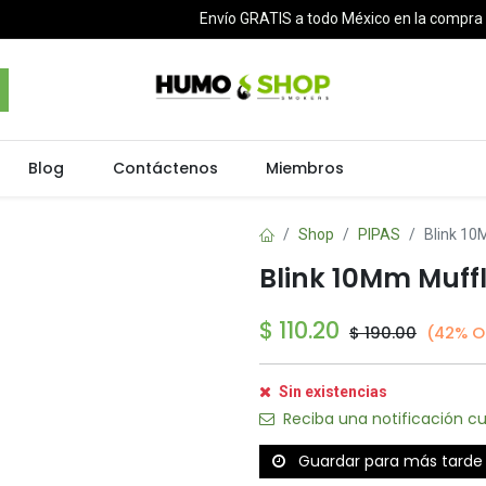
Envío GRATIS a todo México en la compr
Blog
Contáctenos
Miembros
Shop
PIPAS
Blink 10
Blink 10Mm Muffl
$
110.20
$
190.00
(42% O
Sin existencias
Reciba una notificación cu
Guardar para más tarde