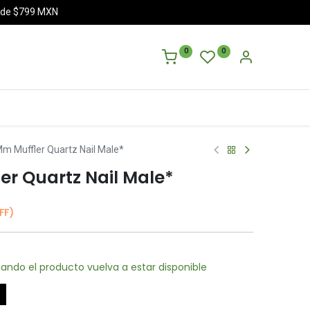
a de $799 MXN
0
0
Mm Muffler Quartz Nail Male*
er Quartz Nail Male*
FF)
ando el producto vuelva a estar disponible