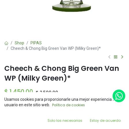
Shop
PIPAS
Cheech & Chong Big Green Van WP (Milky Green)*
Cheech & Chong Big Green Van
WP (Milky Green)*
$
1,450.00
$
2,500.00
Usamos cookies para proporcionarle una mejor experiencia de
Price:
usuario en este sitio web.
Política de cookies
Add to Cart
$
1,450.00
0
Solo las necesarias
Estoy de acuerdo
Add to Cart
Buy Now
Home
Search
Wishlist
Account