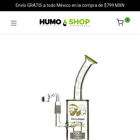
Envío GRATIS a todo México en la compra de $799 MXN
0