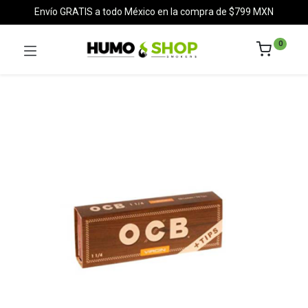
Envío GRATIS a todo México en la compra de $799 MXN
0