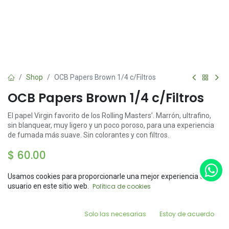
Shop
OCB Papers Brown 1/4 c/Filtros
OCB Papers Brown 1/4 c/Filtros
El papel Virgin favorito de los Rolling Masters’. Marrón, ultrafino,
sin blanquear, muy ligero y un poco poroso, para una experiencia
de fumada más suave. Sin colorantes y con filtros.
$
60.00
Usamos cookies para proporcionarle una mejor experiencia de
Price:
usuario en este sitio web.
Política de cookies
Add to Cart
$
60.00
0
Add to Cart
Buy Now
Solo las necesarias
Estoy de acuerdo
Home
Search
Wishlist
Account