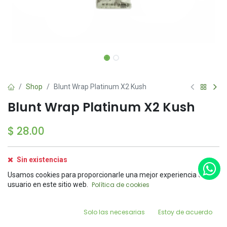
Shop
Blunt Wrap Platinum X2 Kush
Blunt Wrap Platinum X2 Kush
$
28.00
Sin existencias
Reciba una notificación cuando el producto vuelva a
Usamos cookies para proporcionarle una mejor experiencia de
estar disponible
Price:
usuario en este sitio web.
Política de cookies
Add to Cart
$
28.00
Guardar para más tarde
0
Solo las necesarias
Estoy de acuerdo
Home
Search
Wishlist
Account