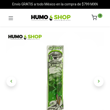
Envío GRATIS a todo México en la compra de $799 MXN
0