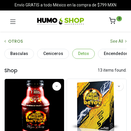
Envío GRATIS a todo México en la compra de $799 MXN
0
OTROS
See All
Basculas
Ceniceros
Detox
Encendedore
Shop
13 items found.