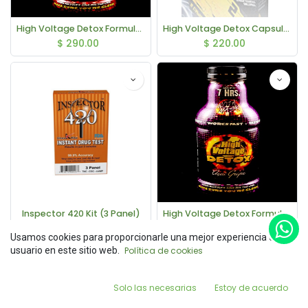
High Voltage Detox Formula Blazin' Cherry 16fl. oz.
High Voltage Detox Capsulas (Fast Flush)
$
290.00
$
220.00
Inspector 420 Kit (3 Panel)
High Voltage Detox Formula Acai Grape 16fl. oz.
$
260.00
$
290.00
Usamos cookies para proporcionarle una mejor experiencia de
usuario en este sitio web.
Política de cookies
Filters
0
Solo las necesarias
Estoy de acuerdo
Home
Search
Wishlist
Account