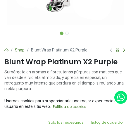
Shop
Blunt Wrap Platinum X2 Purple
Blunt Wrap Platinum X2 Purple
Sumérgete en aromas a flores, tonos púrpuras con matices que
van desde el violeta al morado, y aprecia en especial, un
retrogusto muy intenso que perdura en el tiempo, simulando una
niebla purpura.
$
28.00
Usamos cookies para proporcionarle una mejor experiencia de
Price:
usuario en este sitio web.
Política de cookies
Add to Cart
$
28.00
0
Solo las necesarias
Estoy de acuerdo
Home
Search
Wishlist
Account