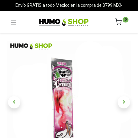
Envío GRATIS a todo México en la compra de $799 MXN
0