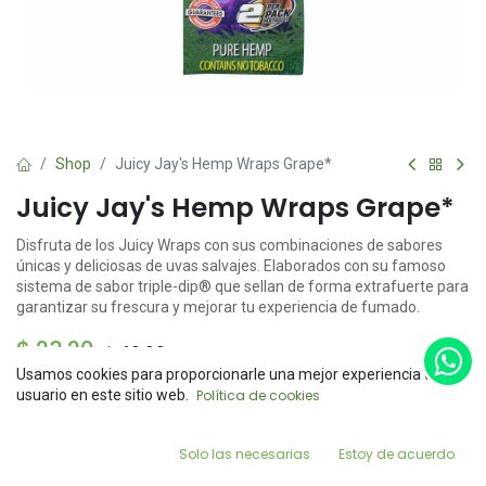
Shop
Juicy Jay's Hemp Wraps Grape*
Juicy Jay's Hemp Wraps Grape*
Disfruta de los Juicy Wraps con sus combinaciones de sabores
únicas y deliciosas de uvas salvajes. Elaborados con su famoso
sistema de sabor triple-dip® que sellan de forma extrafuerte para
garantizar su frescura y mejorar tu experiencia de fumado.
$
23.20
$
40.00
Usamos cookies para proporcionarle una mejor experiencia de
Price:
usuario en este sitio web.
Política de cookies
Add to Cart
$
23.20
0
Solo las necesarias
Estoy de acuerdo
Home
Search
Wishlist
Add to Cart
Buy Now
Account