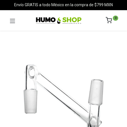
Envío GRATIS a todo México en la compra de $799 MXN
0