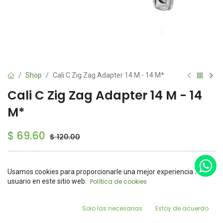
Shop
Cali C Zig Zag Adapter 14 M - 14 M*
Cali C Zig Zag Adapter 14 M - 14
M*
$
69.60
$
120.00
Sin existencias
Usamos cookies para proporcionarle una mejor experiencia de
Reciba una notificación cuando el producto vuelva a
Price:
usuario en este sitio web.
Política de cookies
Add to Cart
estar disponible
$
69.60
0
Guardar para más tarde
Solo las necesarias
Estoy de acuerdo
Home
Search
Wishlist
Account