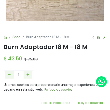
Shop
Burn Adaptador 18 M - 18 M
Burn Adaptador 18 M - 18 M
$
43.50
$
75.00
Usamos cookies para proporcionarle una mejor experiencia de
Add to Cart
Buy Now
Price:
usuario en este sitio web.
Política de cookies
Add to Cart
$
43.50
Agregar a la lista de deseos
0
Solo las necesarias
Estoy de acuerdo
Home
Search
Wishlist
Account