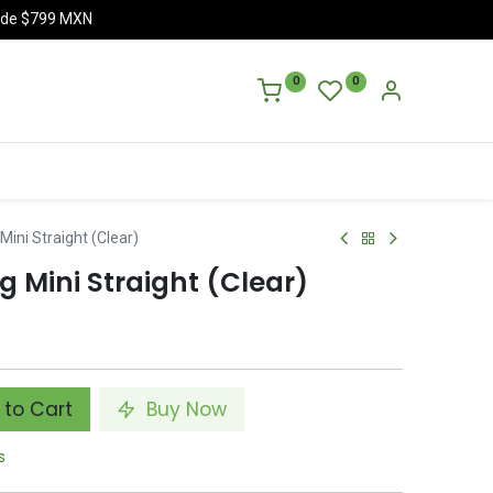
a de $799 MXN
0
0
ini Straight (Clear)
 Mini Straight (Clear)
to Cart
Buy Now
s