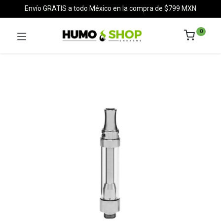
Envío GRATIS a todo México en la compra de $799 MXN
0