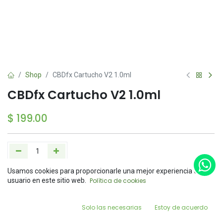
Shop
CBDfx Cartucho V2 1.0ml
CBDfx Cartucho V2 1.0ml
$
199.00
Usamos cookies para proporcionarle una mejor experiencia de
Add to Cart
Buy Now
Price:
usuario en este sitio web.
Política de cookies
Add to Cart
$
199.00
Agregar a la lista de deseos
0
Solo las necesarias
Estoy de acuerdo
Home
Search
Wishlist
Account