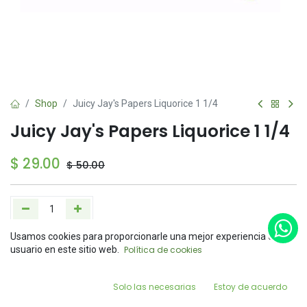
Shop
Juicy Jay's Papers Liquorice 1 1/4
Juicy Jay's Papers Liquorice 1 1/4
$
29.00
$
50.00
Usamos cookies para proporcionarle una mejor experiencia de
Add to Cart
Buy Now
Price:
usuario en este sitio web.
Política de cookies
Add to Cart
$
29.00
Agregar a la lista de deseos
0
Solo las necesarias
Estoy de acuerdo
Home
Search
Wishlist
Account