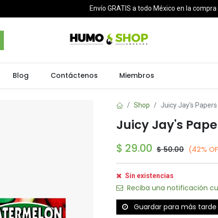
Envío GRATIS a todo México en la compr
Blog
Contáctenos
Miembros
Shop
Juicy Jay's Paper
Juicy Jay's Pape
$
29.00
$
50.00
(42% OF
Sin existencias
Reciba una notificación cu
Guardar para más tarde