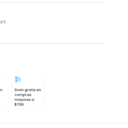
y's
in
Envío gratis en
compras
mayores a
$799