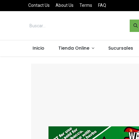
Contact Us
About Us
Terms
FAQ
Inicio
Tienda Online
Sucursales