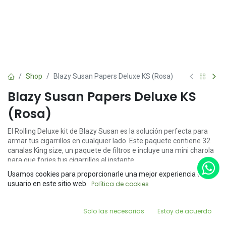
Shop
Blazy Susan Papers Deluxe KS (Rosa)
Blazy Susan Papers Deluxe KS
(Rosa)
El Rolling Deluxe kit de Blazy Susan es la solución perfecta para
armar tus cigarrillos en cualquier lado. Este paquete contiene 32
canalas King size, un paquete de filtros e incluye una mini charola
para que forjes tus cigarrillos al instante.
Usamos cookies para proporcionarle una mejor experiencia de
$
125.00
Price:
usuario en este sitio web.
Política de cookies
Add to Cart
$
125.00
0
Solo las necesarias
Estoy de acuerdo
Home
Search
Wishlist
Account