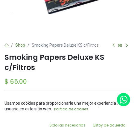
Shop
Smoking Papers Deluxe KS c/Filtros
Smoking Papers Deluxe KS
c/Filtros
$
65.00
Sin existencias
Usamos cookies para proporcionarle una mejor experiencia de
Reciba una notificación cuando el producto vuelva a
Price:
usuario en este sitio web.
Política de cookies
Add to Cart
estar disponible
$
65.00
0
Guardar para más tarde
Solo las necesarias
Estoy de acuerdo
Home
Search
Wishlist
Account