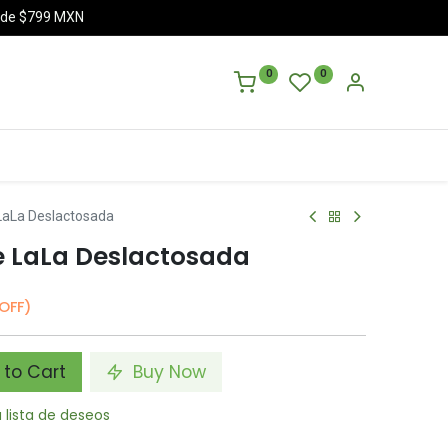
a de $799 MXN
0
0
LaLa Deslactosada
e LaLa Deslactosada
OFF)
to Cart
Buy Now
a lista de deseos