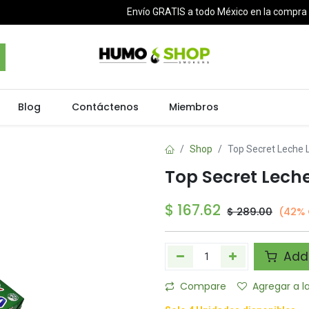
Envío GRATIS a todo México en la compr
Blog
Contáctenos
Miembros
Shop
Top Secret Leche 
Top Secret Lech
$
167.62
$
289.00
(42% 
Add 
Compare
Agregar a l