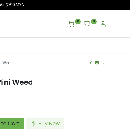
a de $799 MXN
0
0
ni Weed
Mini Weed
to Cart
Buy Now