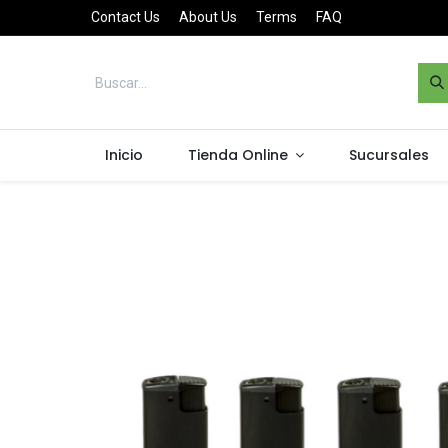
Contact Us
About Us
Terms
FAQ
Inicio
Tienda Online
Sucursales