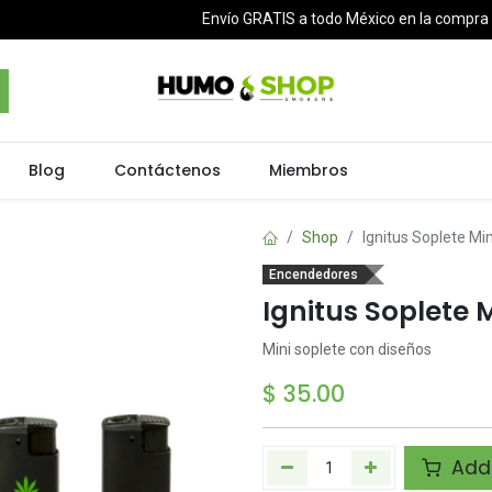
Envío GRATIS a todo México en la compr
Blog
Contáctenos
Miembros
Shop
Ignitus Soplete Mi
Encendedores
Ignitus Soplete 
Mini soplete con diseños
$
35.00
Add 