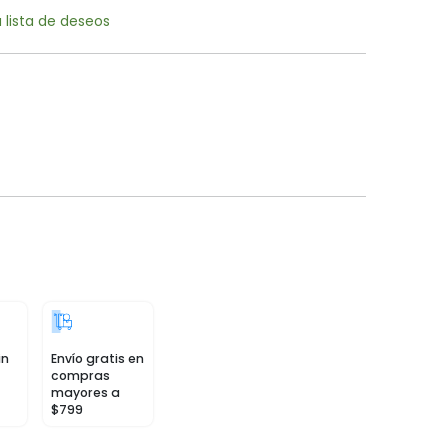
a lista de deseos
in
Envío gratis en
compras
mayores a
$799