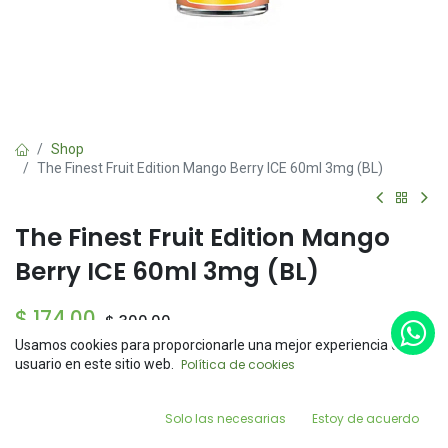
Shop
The Finest Fruit Edition Mango Berry ICE 60ml 3mg (BL)
The Finest Fruit Edition Mango
Berry ICE 60ml 3mg (BL)
$
174.00
$
300.00
Usamos cookies para proporcionarle una mejor experiencia de
Price:
usuario en este sitio web.
Política de cookies
Add to Cart
Sin existencias
$
174.00
Reciba una notificación cuando el producto vuelva a
0
estar disponible
Solo las necesarias
Estoy de acuerdo
Home
Search
Wishlist
Account