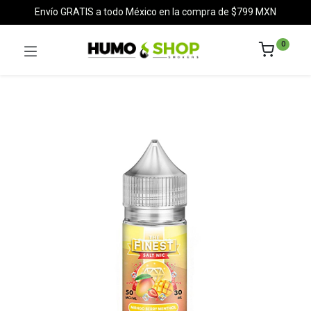
Envío GRATIS a todo México en la compra de $799 MXN
0