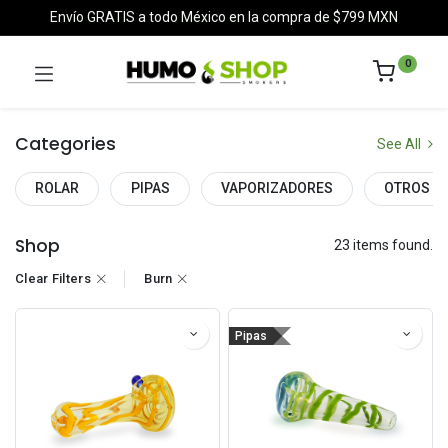
Envío GRATIS a todo México en la compra de $799 MXN
0
Categories
See All
ROLAR
PIPAS
VAPORIZADORES
OTROS
Shop
23 items found.
Clear Filters
Burn
Pipas