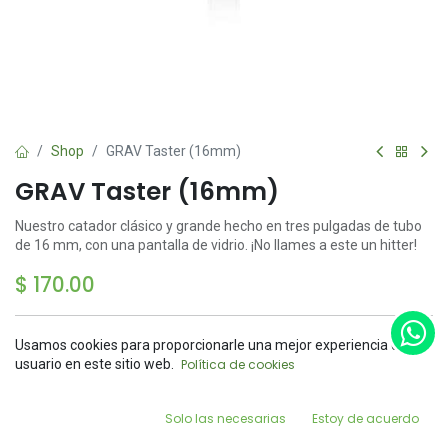
Shop
GRAV Taster (16mm)
GRAV Taster (16mm)
Nuestro catador clásico y grande hecho en tres pulgadas de tubo
de 16 mm, con una pantalla de vidrio. ¡No llames a este un hitter!
$
170.00
Usamos cookies para proporcionarle una mejor experiencia de
Price:
usuario en este sitio web.
Política de cookies
Add to Cart
$
170.00
Add to Cart
Buy Now
0
Solo las necesarias
Estoy de acuerdo
Home
Search
Wishlist
Account
Agregar a la lista de deseos