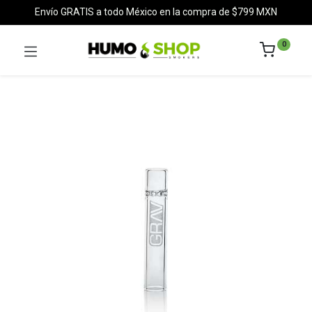
Envío GRATIS a todo México en la compra de $799 MXN
0