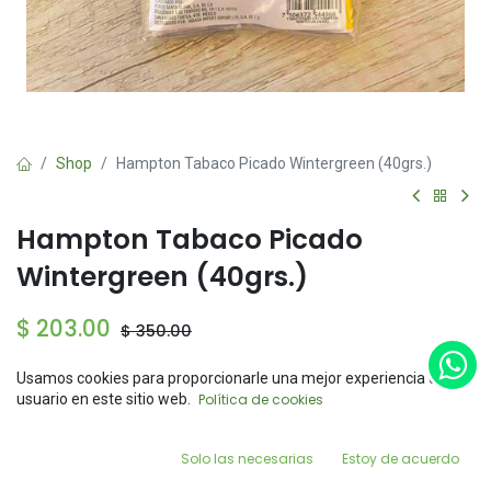
Shop
Hampton Tabaco Picado Wintergreen (40grs.)
Hampton Tabaco Picado
Wintergreen (40grs.)
$
203.00
$
350.00
Usamos cookies para proporcionarle una mejor experiencia de
Sin existencias
Price:
usuario en este sitio web.
Política de cookies
Add to Cart
$
203.00
Reciba una notificación cuando el producto vuelva a
estar disponible
0
Solo las necesarias
Estoy de acuerdo
Home
Search
Wishlist
Account
Guardar para más tarde