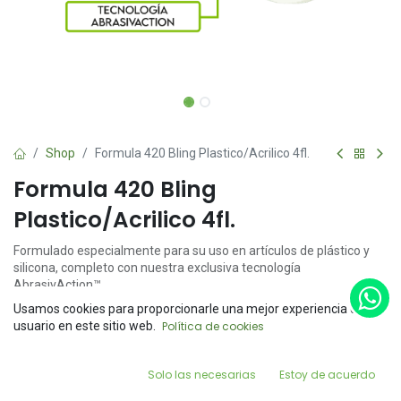
Shop
Formula 420 Bling Plastico/Acrilico 4fl.
Formula 420 Bling
Plastico/Acrilico 4fl.
Formulado especialmente para su uso en artículos de plástico y
silicona, completo con nuestra exclusiva tecnología
AbrasivAction™.
Usamos cookies para proporcionarle una mejor experiencia de
TAMAÑO DE VIAJE DE 4OZ
Price:
usuario en este sitio web.
Política de cookies
Add to Cart
$
110.20
Sin complicaciones
0
Fácil de usar
Solo las necesarias
Estoy de acuerdo
No tóxico*
Home
Search
Wishlist
Account