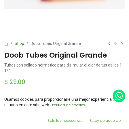
Shop
Doob Tubes Original Grande
Doob Tubes Original Grande
Tubos con sellado hermético para disimular el olor de tus gallos 1
1/4
$
29.00
Usamos cookies para proporcionarle una mejor experiencia de
Price:
usuario en este sitio web.
Política de cookies
Add to Cart
$
29.00
Add to Cart
Buy Now
0
Solo las necesarias
Estoy de acuerdo
Home
Search
Wishlist
Account
Agregar a la lista de deseos