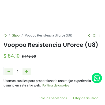
Shop
Voopoo Resistencia UForce (U8)
Voopoo Resistencia UForce (U8)
$
84.10
$
145.00
Usamos cookies para proporcionarle una mejor experiencia de
Add to Cart
Buy Now
Price:
usuario en este sitio web.
Política de cookies
Add to Cart
$
84.10
Agregar a la lista de deseos
0
Solo las necesarias
Estoy de acuerdo
Home
Search
Wishlist
Account