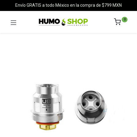
Envío GRATIS a todo México en la compra de $799 MXN
0