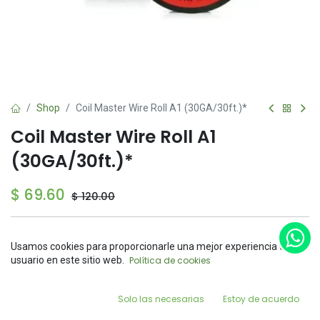
Shop
Coil Master Wire Roll A1 (30GA/30ft.)*
Coil Master Wire Roll A1
(30GA/30ft.)*
$
69.60
$
120.00
Usamos cookies para proporcionarle una mejor experiencia de
Price:
usuario en este sitio web.
Política de cookies
Add to Cart
$
69.60
Add to Cart
Buy Now
0
Solo las necesarias
Estoy de acuerdo
Agregar a la lista de deseos
Home
Search
Wishlist
Account