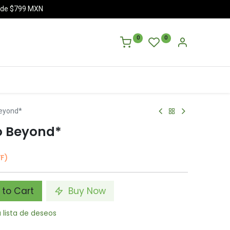
a de $799 MXN
0
0
Beyond*
o Beyond*
F)
to Cart
Buy Now
a lista de deseos