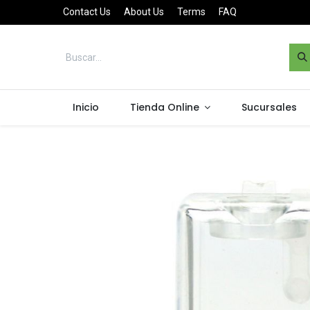
Contact Us
About Us
Terms
FAQ
Inicio
Tienda Online
Sucursales