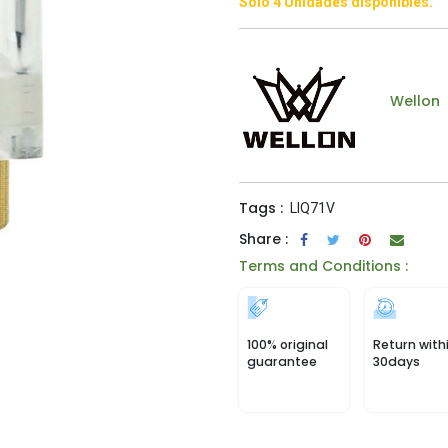
Solo 4 Unidades disponibles.
Wellon
Tags :
LIQ71V
Share :
Terms and Conditions :
100% original
Return with
guarantee
30days