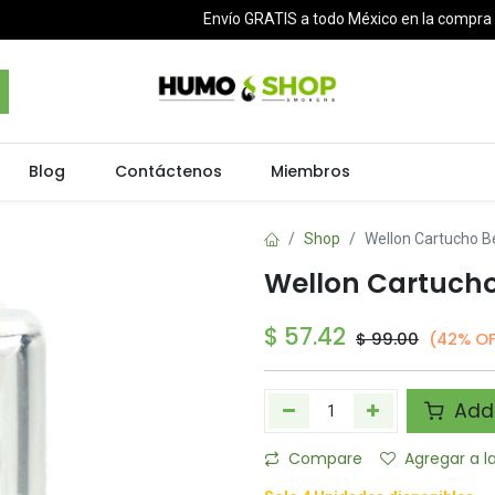
Envío GRATIS a todo México en la compr
Blog
Contáctenos
Miembros
Shop
Wellon Cartucho 
Wellon Cartuch
$
57.42
$
99.00
(42% OF
Add 
Compare
Agregar a l