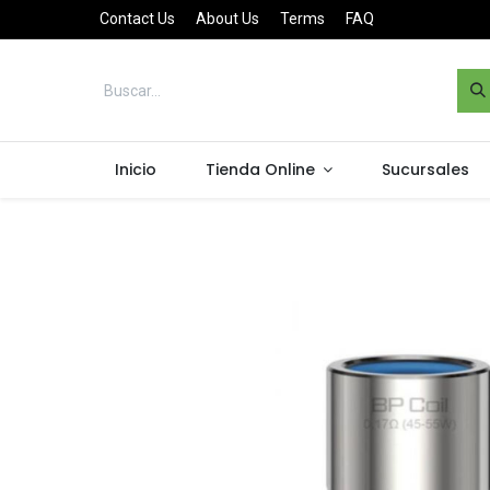
Contact Us
About Us
Terms
FAQ
Inicio
Tienda Online
Sucursales