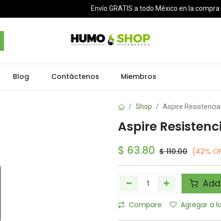
Envío GRATIS a todo México en la compr
Blog
Contáctenos
Miembros
Shop
Aspire Resistencia
Aspire Resistenc
$
63.80
$
110.00
(42% O
Add 
Compare
Agregar a l