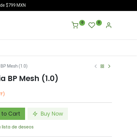
a de $799 MXN
0
0
 BP Mesh (1.0)
ia BP Mesh (1.0)
FF)
to Cart
Buy Now
a lista de deseos