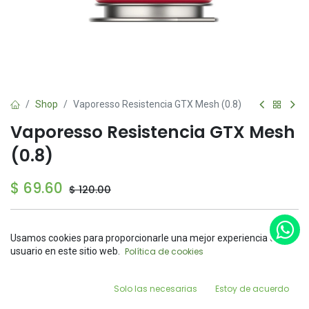
Shop
Vaporesso Resistencia GTX Mesh (0.8)
Vaporesso Resistencia GTX Mesh
(0.8)
$
69.60
$
120.00
Sin existencias
Usamos cookies para proporcionarle una mejor experiencia de
Reciba una notificación cuando el producto vuelva a
Price:
usuario en este sitio web.
Política de cookies
Add to Cart
estar disponible
$
69.60
0
Guardar para más tarde
Solo las necesarias
Estoy de acuerdo
Home
Search
Wishlist
Account