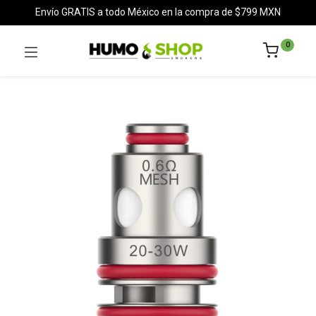
Envío GRATIS a todo México en la compra de $799 MXN
0