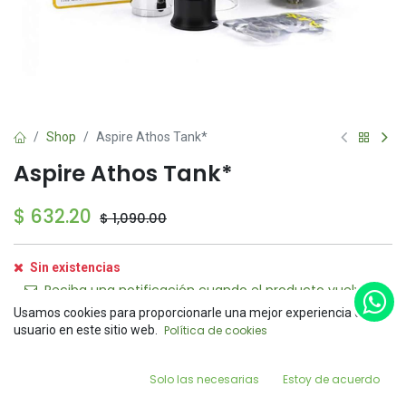
Shop
Aspire Athos Tank*
Aspire Athos Tank*
$
632.20
$
1,090.00
Sin existencias
Reciba una notificación cuando el producto vuelva a
estar disponible
Usamos cookies para proporcionarle una mejor experiencia de
Price:
usuario en este sitio web.
Política de cookies
Add to Cart
Guardar para más tarde
$
632.20
0
Solo las necesarias
Estoy de acuerdo
Home
Search
Wishlist
Account