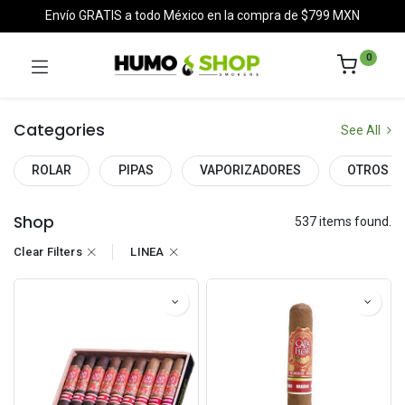
Envío GRATIS a todo México en la compra de $799 MXN
0
Categories
See All
ROLAR
PIPAS
VAPORIZADORES
OTROS
Shop
537 items found.
Clear Filters
LINEA