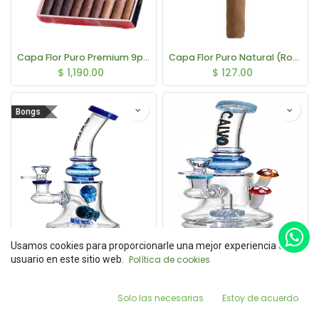
Capa Flor Puro Premium 9pk. (Robusto)
Capa Flor Puro Natural (Robusto)
$
1,190.00
$
127.00
Bongs
Usamos cookies para proporcionarle una mejor experiencia de
Calvo Glass Bong Skull Grande (22cm)
Calvo Glass Bong Poison Fungus (19cm)
usuario en este sitio web.
Política de cookies
$
1,200.00
$
1,100.00
Filters
0
Solo las necesarias
Estoy de acuerdo
Home
Search
Wishlist
Account