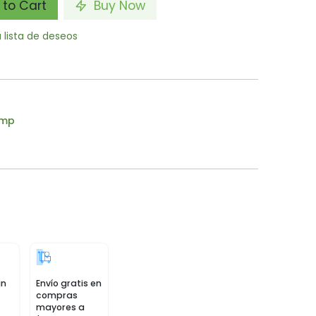
to Cart
Buy Now
a lista de deseos
emp
in
Envío gratis en
compras
mayores a