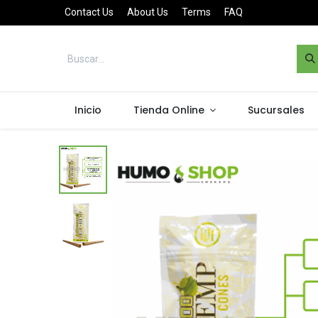
Contact Us
About Us
Terms
FAQ
Inicio
Tienda Online
Sucursales