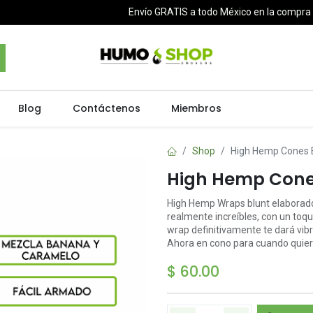
Envío GRATIS a todo México en la compr
Blog
Contáctenos
Miembros
Shop
High Hemp Cones
High Hemp Con
High Hemp Wraps blunt elaborad
realmente increíbles, con un toqu
wrap definitivamente te dará vibr
Ahora en cono para cuando quier
$
60.00