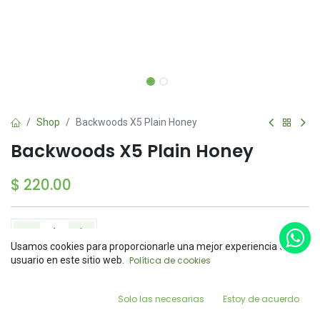
Shop
Backwoods X5 Plain Honey
Backwoods X5 Plain Honey
$
220.00
Usamos cookies para proporcionarle una mejor experiencia de
Price:
usuario en este sitio web.
Política de cookies
Add to Cart
Add to Cart
Buy Now
$
220.00
0
Agregar a la lista de deseos
Solo las necesarias
Estoy de acuerdo
Home
Search
Wishlist
Account