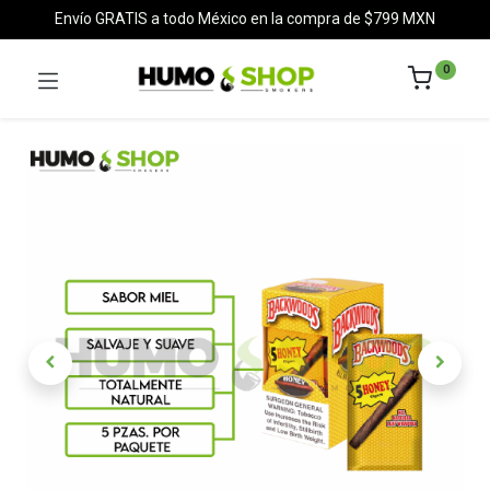
Envío GRATIS a todo México en la compra de $799 MXN
0