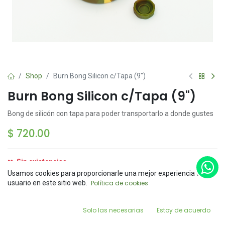
Shop
Burn Bong Silicon c/Tapa (9")
Burn Bong Silicon c/Tapa (9")
Bong de silicón con tapa para poder transportarlo a donde gustes
$
720.00
Sin existencias
Reciba una notificación cuando el producto vuelva a
Usamos cookies para proporcionarle una mejor experiencia de
Price:
estar disponible
usuario en este sitio web.
Política de cookies
Add to Cart
$
720.00
Guardar para más tarde
0
Solo las necesarias
Estoy de acuerdo
Home
Search
Wishlist
Account