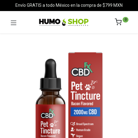
Envío GRATIS a todo México en la compra de $799 MXN
0