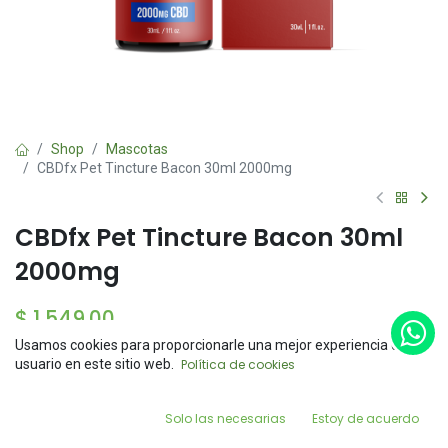
Shop
Mascotas
CBDfx Pet Tincture Bacon 30ml 2000mg
CBDfx Pet Tincture Bacon 30ml
2000mg
$
1,549.00
Usamos cookies para proporcionarle una mejor experiencia de
Price:
usuario en este sitio web.
Política de cookies
Add to Cart
Sin existencias
$
1,549.00
Reciba una notificación cuando el producto vuelva a
0
estar disponible
Solo las necesarias
Estoy de acuerdo
Home
Search
Wishlist
Account