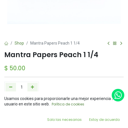
Shop
Mantra Papers Peach 1 1/4
Mantra Papers Peach 1 1/4
$
50.00
Usamos cookies para proporcionarle una mejor experiencia de
Add to Cart
Buy Now
Price:
usuario en este sitio web.
Política de cookies
Add to Cart
$
50.00
Agregar a la lista de deseos
0
Solo las necesarias
Estoy de acuerdo
Home
Search
Wishlist
Account