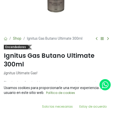
Shop
Ignitus Gas Butano Ultimate 300ml
Encendedores
Ignitus Gas Butano Ultimate
300ml
¡Ignitus Ultimate Gas!
El método refinado ultimate es el más especial ya que quita todas
las impurezas, para brindarnos una experiencia de combustión
Usamos cookies para proporcionarle una mejor experiencia de
Price:
más limpia. El proceso de refinamiento también hace que sea más
usuario en este sitio web.
Política de cookies
Add to Cart
$
110.00
fácil para sus encendedores o torch mantenerlos llenos y
funcionando en plena forma
0
Solo las necesarias
Estoy de acuerdo
Home
Search
Wishlist
Account
Adaptadores universales