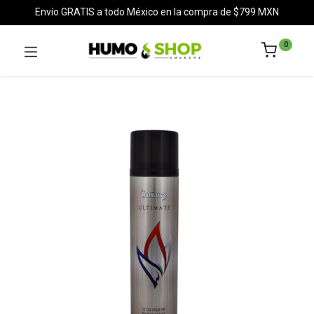
Envío GRATIS a todo México en la compra de $799 MXN
0