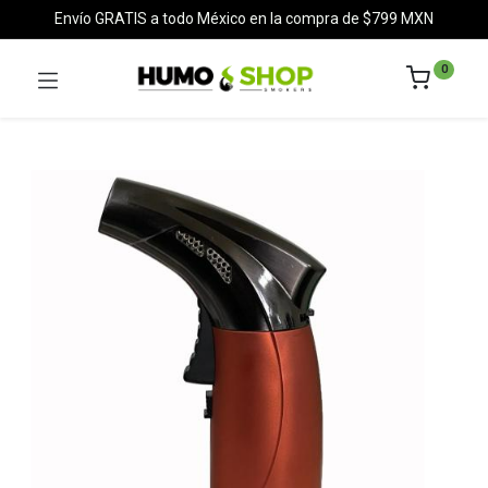
Envío GRATIS a todo México en la compra de $799 MXN
0