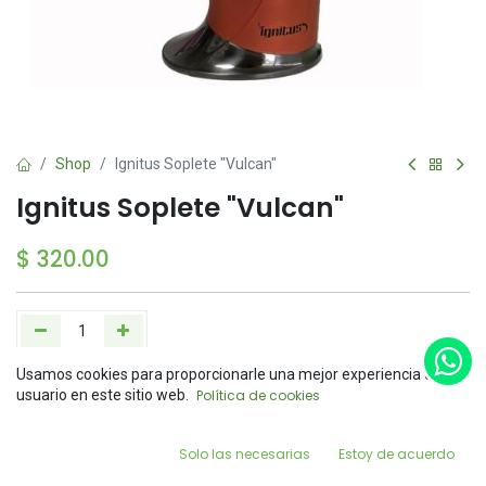
Shop
Ignitus Soplete "Vulcan"
Ignitus Soplete "Vulcan"
$
320.00
Usamos cookies para proporcionarle una mejor experiencia de
Add to Cart
Buy Now
Price:
usuario en este sitio web.
Política de cookies
Add to Cart
$
320.00
Agregar a la lista de deseos
0
Solo las necesarias
Estoy de acuerdo
Home
Search
Wishlist
Account