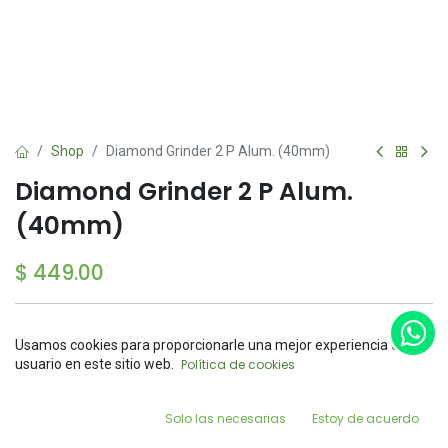
Shop
Diamond Grinder 2 P Alum. (40mm)
Diamond Grinder 2 P Alum.
(40mm)
$
449.00
Usamos cookies para proporcionarle una mejor experiencia de
Price:
usuario en este sitio web.
Política de cookies
Add to Cart
$
449.00
Add to Cart
Buy Now
0
Solo las necesarias
Estoy de acuerdo
Agregar a la lista de deseos
Home
Search
Wishlist
Account