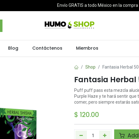
Envío GRATIS a todo México en la compr
Blog
Contáctenos
Miembros
Shop
Fantasia Herbal 5
Fantasia Herbal
Puff puff pass esta mezcla aluci
Purple Haze y te hará sentir que t
comer, pero siempre estarás sat
$
120.00
Add 