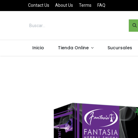
Contact Us
About Us
Terms
FAQ
Inicio
Tienda Online
Sucursales