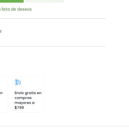
a lista de deseos
a
in
Envío gratis en
compras
mayores a
$799