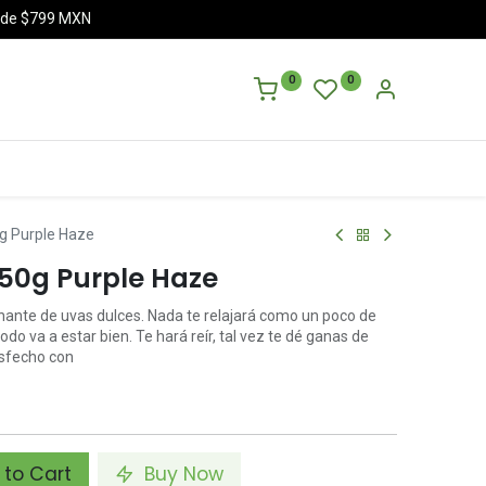
a de $799 MXN
0
0
0g Purple Haze
 50g Purple Haze
nante de uvas dulces. Nada te relajará como un poco de
odo va a estar bien. Te hará reír, tal vez te dé ganas de
isfecho con
to Cart
Buy Now