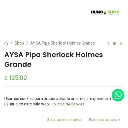
Shop
AYSA Pipa Sherlock Holmes Grande
AYSA Pipa Sherlock Holmes
Grande
$
125.00
Usamos cookies para proporcionarle una mejor experiencia de
Price:
usuario en este sitio web.
Política de cookies
Add to Cart
$
125.00
Add to Cart
Buy Now
0
Solo las necesarias
Estoy de acuerdo
Agregar a la lista de deseos
Home
Search
Wishlist
Account