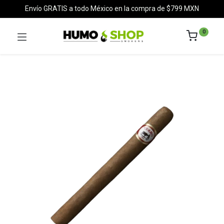
Envío GRATIS a todo México en la compra de $799 MXN
0