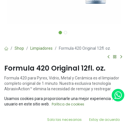
Shop
Limpiadores
Formula 420 Original 12fl. oz.
Formula 420 Original 12fl. oz.
Formula 420 para Pyrex, Vidrio, Metal y Cerámica es el limpiador
completo original de 1 minuto. Nuestra exclusiva tecnología
AbrasivAction™ elimina la necesidad de remojar y restregar.
¡Simplemente agite, enjuague y disfrute!™
Usamos cookies para proporcionarle una mejor experiencia de
Price:
usuario en este sitio web.
Política de cookies
Add to Cart
12 onzas
$
299.00
0
Sin complicaciones
Solo las necesarias
Estoy de acuerdo
Fácil de usar
Home
Search
Wishlist
Account
No tóxico*