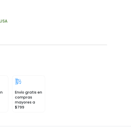
USA
in
Envío gratis en
compras
mayores a
$799