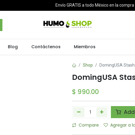
Envío GRATIS a todo México en la compr
Blog
Contáctenos
Miembros
Shop
DomingUSA Stash
DomingUSA Stas
$
990.00
Add 
Compare
Agregar a l