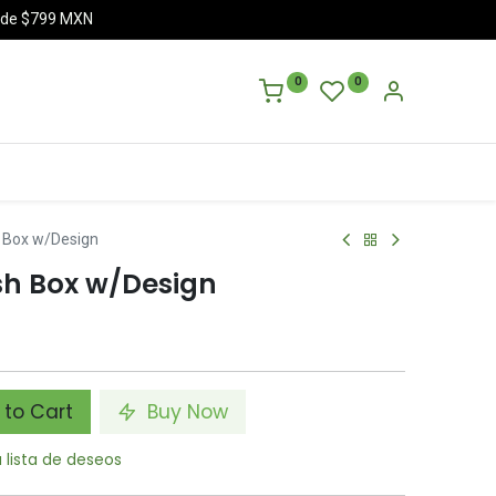
a de $799 MXN
0
0
 Box w/Design
h Box w/Design
to Cart
Buy Now
a lista de deseos