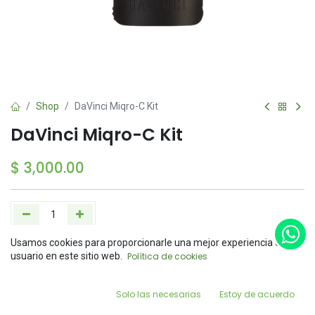
Shop
DaVinci Miqro-C Kit
DaVinci Miqro-C Kit
$
3,000.00
Usamos cookies para proporcionarle una mejor experiencia de
Add to Cart
Buy Now
Price:
usuario en este sitio web.
Política de cookies
Add to Cart
$
3,000.00
Agregar a la lista de deseos
0
Solo las necesarias
Estoy de acuerdo
Home
Search
Wishlist
Account