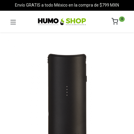
Envío GRATIS a todo México en la compra de $799 MXN
0