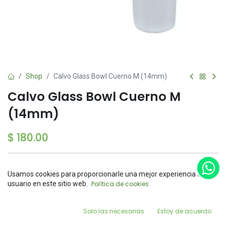
Shop
Calvo Glass Bowl Cuerno M (14mm)
Calvo Glass Bowl Cuerno M
(14mm)
$
180.00
Sin existencias
Usamos cookies para proporcionarle una mejor experiencia de
Reciba una notificación cuando el producto vuelva a
Price:
usuario en este sitio web.
Política de cookies
Add to Cart
estar disponible
$
180.00
0
Guardar para más tarde
Solo las necesarias
Estoy de acuerdo
Home
Search
Wishlist
Account