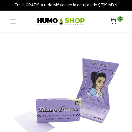
Envío GRATIS a todo México en la compra de $799 MXN
0